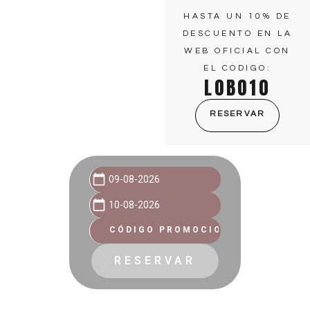
HASTA UN 10% DE
DESCUENTO EN LA
WEB OFICIAL CON
Glamping y bungalows en el Parque
EL CODIGO:
Natural de Sierra Nevada
LOBO10
RESERVA AL MEJOR PRECIO GARANTIZADO
RESERVAR
calendar_today
calendar_today
RESERVAR