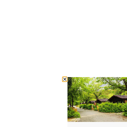
Fuente
del
lobo
- Adults Only
Escapate A Un
Refugio Único